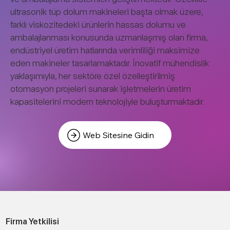
ultrasonik tüp dolum makineleri başta olmak üzere,
farklı viskozitedeki ürünlerin hassas dolumu ve
ambalajlanması konusunda uzmanlaşmış olan firma,
endüstriyel üretim hatlarında verimliliği maksimize
eden makineler tasarlamaktadır. İnovatif mühendislik
yaklaşımıyla, her sektöre özel özelleştirilmiş
otomasyon projeleri sunarak işletmelerin üretim
kapasitelerini modern teknolojiyle buluşturmaktadır.
Web Sitesine Gidin
Firma Yetkilisi