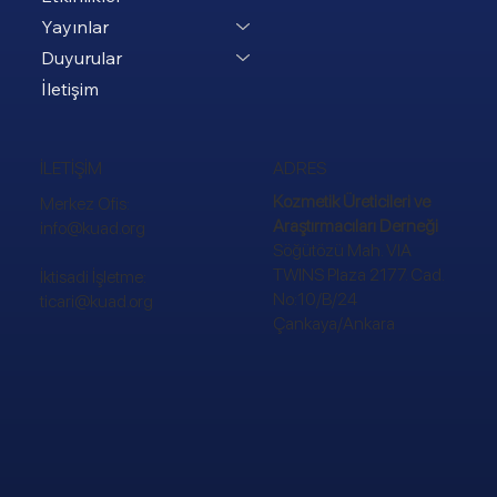
Yayınlar
Duyurular
İletişim
ADRES
İLETİŞİM
Kozmetik Üreticileri ve
Merkez Ofis:
Araştırmacıları Derneği
info@kuad.org
Söğütözü Mah. VIA
TWINS Plaza 2177. Cad.
İktisadi İşletme:
No:10/B/24
ticari@kuad.org
Çankaya/Ankara