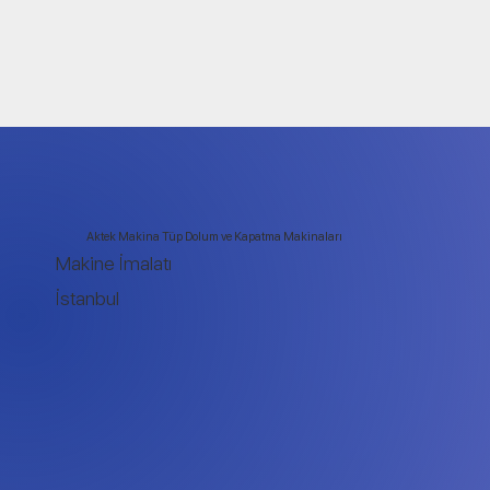
Aktek Makina Tüp Dolum ve Kapatma Makinaları
Makine İmalatı
İstanbul