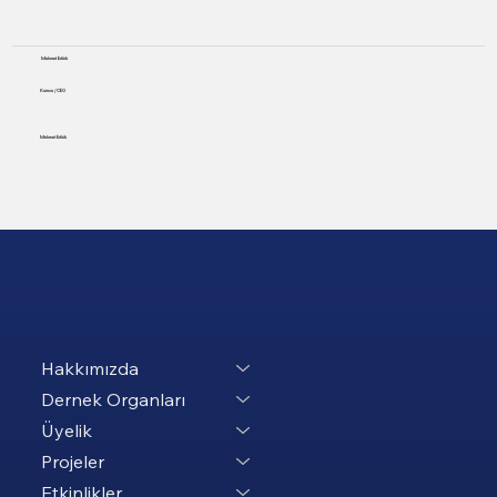
Mehmet Ertürk
Kurucu / CEO
Mehmet Ertürk
Hakkımızda
Dernek Organları
Üyelik
Projeler
Etkinlikler