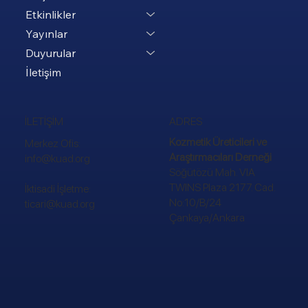
Etkinlikler
Yayınlar
Duyurular
İletişim
ADRES
İLETİŞİM
Kozmetik Üreticileri ve
Merkez Ofis:
Araştırmacıları Derneği
info@kuad.org
Söğütözü Mah. VIA
TWINS Plaza 2177. Cad.
İktisadi İşletme:
No:10/B/24
ticari@kuad.org
Çankaya/Ankara