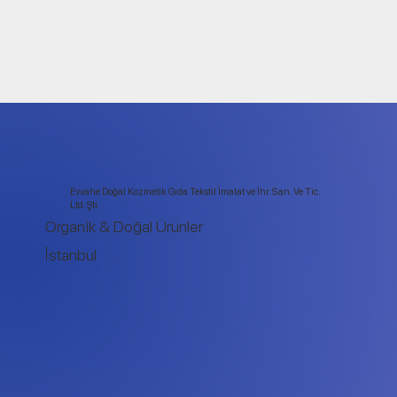
Evvahe Doğal Kozmetik Gıda Tekstil İmalat ve İhr. San. Ve Tic.
Ltd. Şti.
Organik & Doğal Ürünler
İstanbul