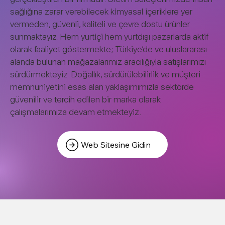
sağlığına zarar verebilecek kimyasal içeriklere yer
vermeden, güvenli, kaliteli ve çevre dostu ürünler
sunmaktayız. Hem yurtiçi hem yurtdışı pazarlarda aktif
olarak faaliyet göstermekte; Türkiye’de ve uluslararası
alanda bulunan mağazalarımız aracılığıyla satışlarımızı
sürdürmekteyiz. Doğallık, sürdürülebilirlik ve müşteri
memnuniyetini esas alan yaklaşımımızla sektörde
güvenilir ve tercih edilen bir marka olarak
çalışmalarımıza devam etmekteyiz.
Web Sitesine Gidin