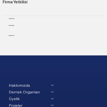
Firma Yetkilisi
Ayşegül Uma
Genel Müdür
Ayşegül Uma
Hakkımızda
Dernek Organları
Üyelik
Projeler