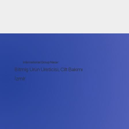
International Group Nacar
Bitmiş Ürün Üreticisi, Cilt Bakımı
İzmir