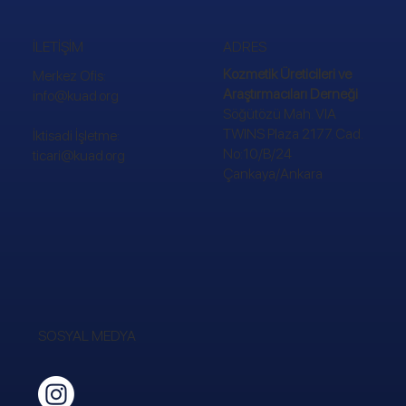
ADRES
İLETİŞİM
Kozmetik Üreticileri ve
Merkez Ofis:
Araştırmacıları Derneği
info@kuad.org
Söğütözü Mah. VIA
TWINS Plaza 2177. Cad.
İktisadi İşletme:
No:10/B/24
ticari@kuad.org
Çankaya/Ankara
SOSYAL MEDYA