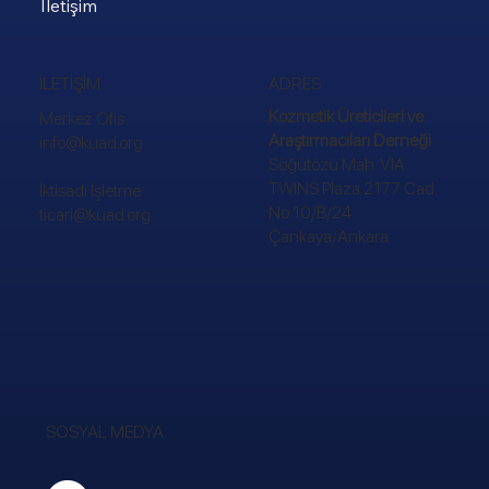
İletişim
ADRES
İLETİŞİM
Kozmetik Üreticileri ve
Merkez Ofis:
Araştırmacıları Derneği
info@kuad.org
Söğütözü Mah. VIA
TWINS Plaza 2177. Cad.
İktisadi İşletme:
No:10/B/24
ticari@kuad.org
Çankaya/Ankara
SOSYAL MEDYA