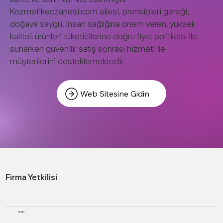
Kozmetikeczanesi.com ailesi, prensipleri gereği;
doğaya saygılı, insan sağlığına önem veren, yüksek
kaliteli ürünleri tüketicilerine doğru fiyat politikası ile
sunarken güvenilir satış sonrası hizmeti ile
müşterilerini desteklemektedir.
Web Sitesine Gidin
Firma Yetkilisi
Itri Atış