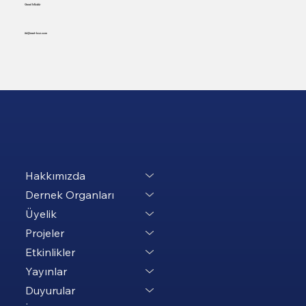
Genel Müdür
itri@mert-koz.com
Hakkımızda
Dernek Organları
Üyelik
Projeler
Etkinlikler
Yayınlar
Duyurular